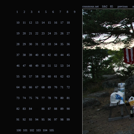
cousmous.net
life2 85
previous
n
1
2
3
4
5
6
7
8
9
10
11
12
13
14
15
16
17
18
19
20
21
22
23
24
25
26
27
28
29
30
31
32
33
34
35
36
37
38
39
40
41
42
43
44
45
46
47
48
49
50
51
52
53
54
55
56
57
58
59
60
61
62
63
64
65
66
67
68
69
70
71
72
73
74
75
76
77
78
79
80
81
82
83
84
85
86
87
88
89
90
91
92
93
94
95
96
97
98
99
100
101
102
103
104
105