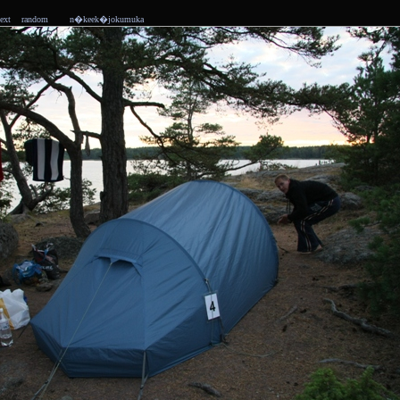
ext
random
n�keek�jokumuka