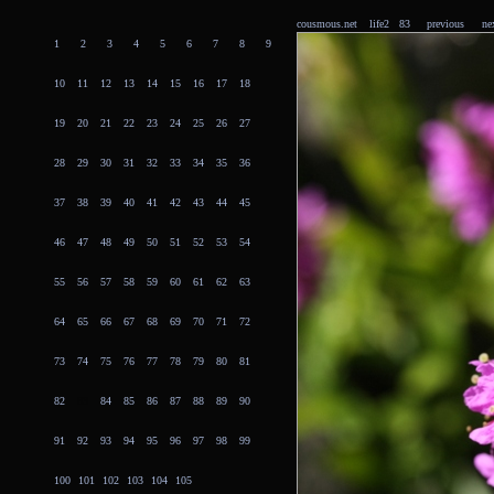
cousmous.net
life2 83
previous
ne
1
2
3
4
5
6
7
8
9
10
11
12
13
14
15
16
17
18
19
20
21
22
23
24
25
26
27
28
29
30
31
32
33
34
35
36
37
38
39
40
41
42
43
44
45
46
47
48
49
50
51
52
53
54
55
56
57
58
59
60
61
62
63
64
65
66
67
68
69
70
71
72
73
74
75
76
77
78
79
80
81
82
83
84
85
86
87
88
89
90
91
92
93
94
95
96
97
98
99
100
101
102
103
104
105