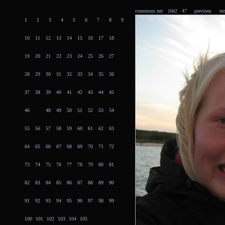
cousmous.net
life2 47
previous
ne
1
2
3
4
5
6
7
8
9
10
11
12
13
14
15
16
17
18
19
20
21
22
23
24
25
26
27
28
29
30
31
32
33
34
35
36
37
38
39
40
41
42
43
44
45
46
47
48
49
50
51
52
53
54
55
56
57
58
59
60
61
62
63
64
65
66
67
68
69
70
71
72
73
74
75
76
77
78
79
80
81
82
83
84
85
86
87
88
89
90
91
92
93
94
95
96
97
98
99
100
101
102
103
104
105