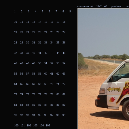
cousmous.net
life2 43
previous
ne
1
2
3
4
5
6
7
8
9
10
11
12
13
14
15
16
17
18
19
20
21
22
23
24
25
26
27
28
29
30
31
32
33
34
35
36
37
38
39
40
41
42
43
44
45
46
47
48
49
50
51
52
53
54
55
56
57
58
59
60
61
62
63
64
65
66
67
68
69
70
71
72
73
74
75
76
77
78
79
80
81
82
83
84
85
86
87
88
89
90
91
92
93
94
95
96
97
98
99
100
101
102
103
104
105