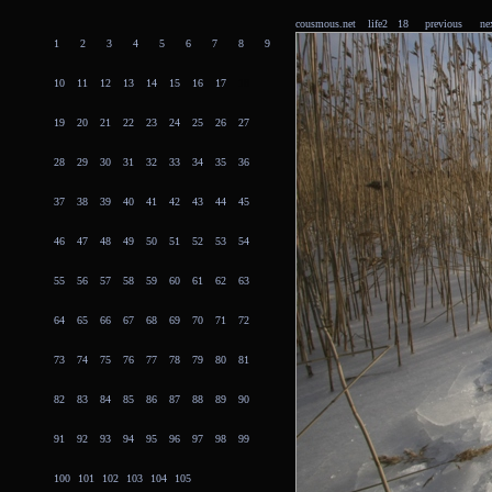
cousmous.net
life2 18
previous
ne
1
2
3
4
5
6
7
8
9
10
11
12
13
14
15
16
17
18
19
20
21
22
23
24
25
26
27
28
29
30
31
32
33
34
35
36
37
38
39
40
41
42
43
44
45
46
47
48
49
50
51
52
53
54
55
56
57
58
59
60
61
62
63
64
65
66
67
68
69
70
71
72
73
74
75
76
77
78
79
80
81
82
83
84
85
86
87
88
89
90
91
92
93
94
95
96
97
98
99
100
101
102
103
104
105