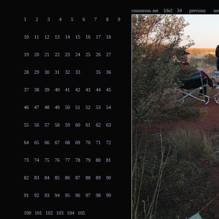
cousmous.net
life2 34
previous
ne
1
2
3
4
5
6
7
8
9
10
11
12
13
14
15
16
17
18
19
20
21
22
23
24
25
26
27
28
29
30
31
32
33
34
35
36
37
38
39
40
41
42
43
44
45
46
47
48
49
50
51
52
53
54
55
56
57
58
59
60
61
62
63
64
65
66
67
68
69
70
71
72
73
74
75
76
77
78
79
80
81
82
83
84
85
86
87
88
89
90
91
92
93
94
95
96
97
98
99
100
101
102
103
104
105