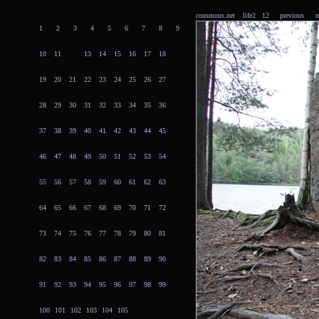
cousmous.net
life2 12
previous
n
1
2
3
4
5
6
7
8
9
10
11
12
13
14
15
16
17
18
19
20
21
22
23
24
25
26
27
28
29
30
31
32
33
34
35
36
37
38
39
40
41
42
43
44
45
46
47
48
49
50
51
52
53
54
55
56
57
58
59
60
61
62
63
64
65
66
67
68
69
70
71
72
73
74
75
76
77
78
79
80
81
82
83
84
85
86
87
88
89
90
91
92
93
94
95
96
97
98
99
100
101
102
103
104
105