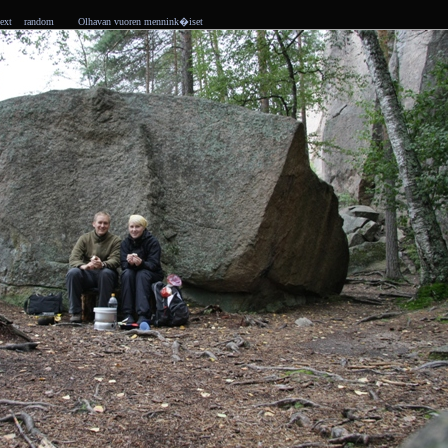
ext
random
Olhavan vuoren mennink�iset