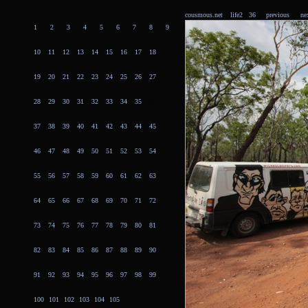
cousmous.net
life2 36
previous
ne
1
2
3
4
5
6
7
8
9
10
11
12
13
14
15
16
17
18
19
20
21
22
23
24
25
26
27
28
29
30
31
32
33
34
35
36
37
38
39
40
41
42
43
44
45
46
47
48
49
50
51
52
53
54
55
56
57
58
59
60
61
62
63
64
65
66
67
68
69
70
71
72
73
74
75
76
77
78
79
80
81
82
83
84
85
86
87
88
89
90
91
92
93
94
95
96
97
98
99
100
101
102
103
104
105