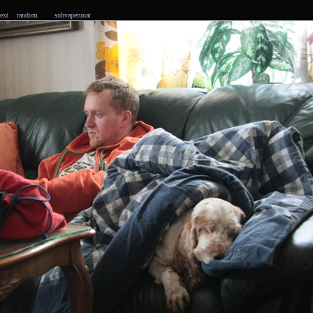
ext
random
sohvaperunat