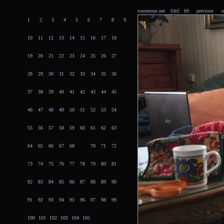
cousmous.net
life2 69
previous
n
1
2
3
4
5
6
7
8
9
10
11
12
13
14
15
16
17
18
19
20
21
22
23
24
25
26
27
28
29
30
31
32
33
34
35
36
37
38
39
40
41
42
43
44
45
46
47
48
49
50
51
52
53
54
55
56
57
58
59
60
61
62
63
64
65
66
67
68
69
70
71
72
73
74
75
76
77
78
79
80
81
82
83
84
85
86
87
88
89
90
91
92
93
94
95
96
97
98
99
100
101
102
103
104
105