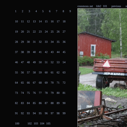
cousmous.net
life2 101
previous
n
1
2
3
4
5
6
7
8
9
10
11
12
13
14
15
16
17
18
19
20
21
22
23
24
25
26
27
28
29
30
31
32
33
34
35
36
37
38
39
40
41
42
43
44
45
46
47
48
49
50
51
52
53
54
55
56
57
58
59
60
61
62
63
64
65
66
67
68
69
70
71
72
73
74
75
76
77
78
79
80
81
82
83
84
85
86
87
88
89
90
91
92
93
94
95
96
97
98
99
100
101
102
103
104
105