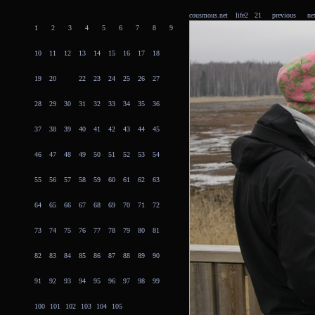
cousmous.net
life2 21
previous
ne
1
2
3
4
5
6
7
8
9
10
11
12
13
14
15
16
17
18
19
20
21
22
23
24
25
26
27
28
29
30
31
32
33
34
35
36
37
38
39
40
41
42
43
44
45
46
47
48
49
50
51
52
53
54
55
56
57
58
59
60
61
62
63
64
65
66
67
68
69
70
71
72
73
74
75
76
77
78
79
80
81
82
83
84
85
86
87
88
89
90
91
92
93
94
95
96
97
98
99
100
101
102
103
104
105