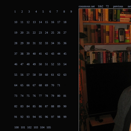
cousmous.net
life2 72
previous
ne
1
2
3
4
5
6
7
8
9
10
11
12
13
14
15
16
17
18
19
20
21
22
23
24
25
26
27
28
29
30
31
32
33
34
35
36
37
38
39
40
41
42
43
44
45
46
47
48
49
50
51
52
53
54
55
56
57
58
59
60
61
62
63
64
65
66
67
68
69
70
71
72
73
74
75
76
77
78
79
80
81
82
83
84
85
86
87
88
89
90
91
92
93
94
95
96
97
98
99
100
101
102
103
104
105