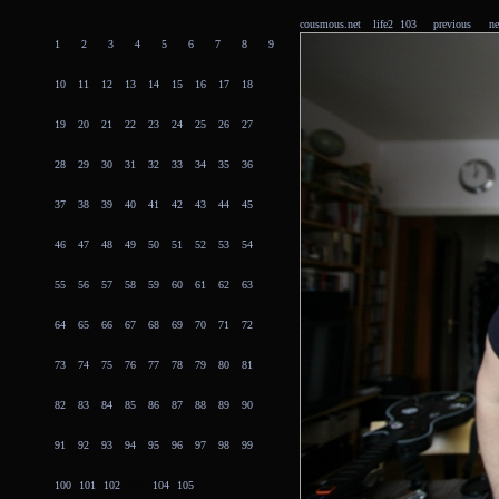
cousmous.net
life2 103
previous
ne
1
2
3
4
5
6
7
8
9
10
11
12
13
14
15
16
17
18
19
20
21
22
23
24
25
26
27
28
29
30
31
32
33
34
35
36
37
38
39
40
41
42
43
44
45
46
47
48
49
50
51
52
53
54
55
56
57
58
59
60
61
62
63
64
65
66
67
68
69
70
71
72
73
74
75
76
77
78
79
80
81
82
83
84
85
86
87
88
89
90
91
92
93
94
95
96
97
98
99
100
101
102
103
104
105