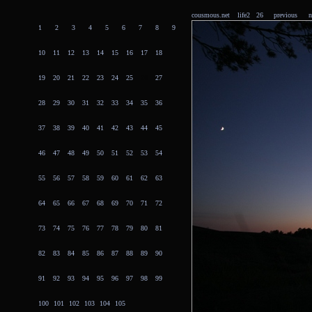
cousmous.net
life2 26
previous
n
1
2
3
4
5
6
7
8
9
10
11
12
13
14
15
16
17
18
19
20
21
22
23
24
25
26
27
28
29
30
31
32
33
34
35
36
37
38
39
40
41
42
43
44
45
46
47
48
49
50
51
52
53
54
55
56
57
58
59
60
61
62
63
64
65
66
67
68
69
70
71
72
73
74
75
76
77
78
79
80
81
82
83
84
85
86
87
88
89
90
91
92
93
94
95
96
97
98
99
100
101
102
103
104
105