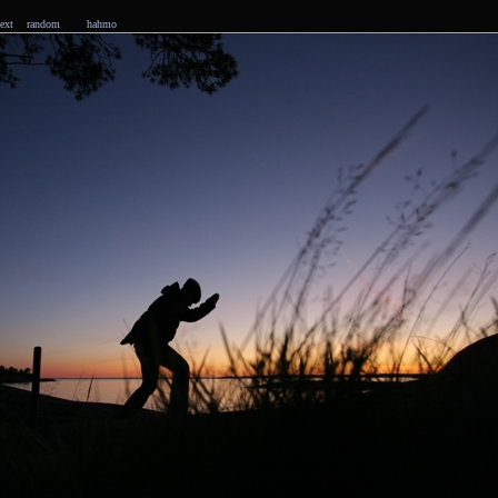
ext
random
hahmo