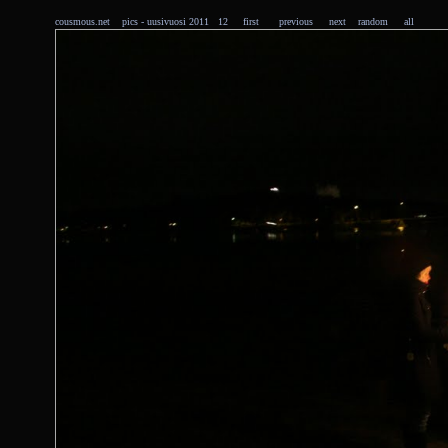
cousmous.net
pics
- uusivuosi 2011 12
first
previous
next
random
all