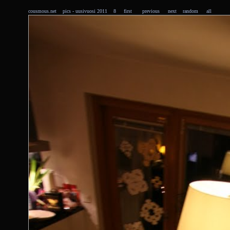
cousmous.net
pics
- uusivuosi 2011 8
first
previous
next
random
all