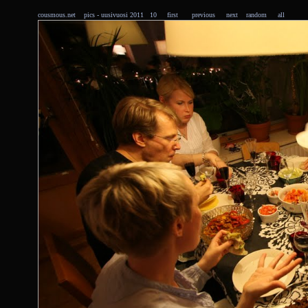
cousmous.net
pics
- uusivuosi 2011 10
first
previous
next
random
all