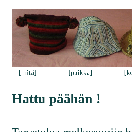
[mitä]
[paikka]
[k
Hattu päähän !